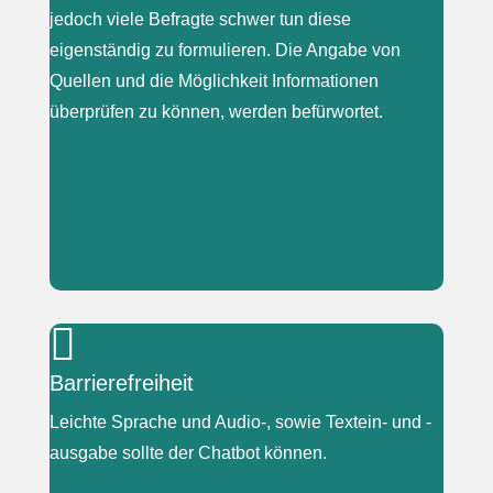
jedoch viele Befragte schwer tun diese
eigenständig zu formulieren. Die Angabe von
Quellen und die Möglichkeit Informationen
überprüfen zu können, werden befürwortet.
|

I: „was würde Ihnen (..) gefallen, was können Sie
Barrierefreiheit
sich da denken?“
B: „Das weiß ich leider nicht.“
Leichte Sprache und Audio-, sowie Textein- und -
ausgabe sollte der Chatbot können.
„Mir Sachen leichter erklären, dass ich es auch
leichter verstehe.“