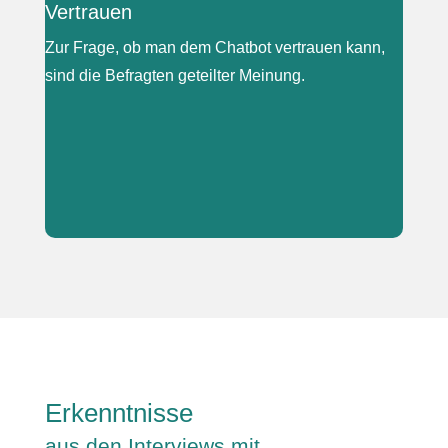
Vertrauen
Zur Frage, ob man dem Chatbot vertrauen kann,
sind die Befragten geteilter Meinung.
|
„Also ich würd davon ausgehen, dass des stimmt.
(...) Also ich würd dem dann schon vertrauen.“
„Ja gut, ich würd‘s dann schon noch mal
überprüfen.“
Erkenntnisse
aus den Interviews mit