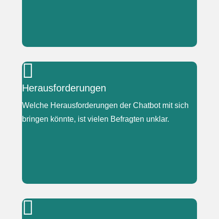
|

„Lieber schreiben.“
Herausforderungen
„Ach, wenn sprechen geht.“
Welche Herausforderungen der Chatbot mit sich
bringen könnte, ist vielen Befragten unklar.
|

„Eigentlich keine Großen.“