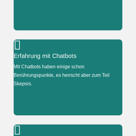
|

„Ich komme da sehr gut klar.“
Erfahrung mit Chatbots
„Ich les erst mal zig Dutzend Foren durch bis ich
Mit Chatbots haben einige schon
dann was passendes finde und da schau ich dann
Berührungspunkte, es herrscht aber zum Teil
spezifischer danach.“
Skepsis.
|

„Da fehlt (...) das Menschliche.“