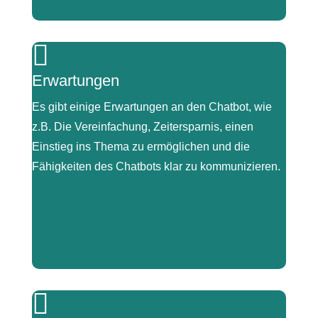
|

„ich versuche die ganze Zeit zu überlegen, ob ich
Erwartungen
irgendeinen Haken sehe. Aber es ist unglaublich
sinnvoll, glaube ich.“
Es gibt einige Erwartungen an den Chatbot, wie
z.B. Die Vereinfachung, Zeitersparnis, einen
Einstieg ins Thema zu ermöglichen und die
Fähigkeiten des Chatbots klar zu kommunizieren.
|

„Ja, Chancen ist natürlich ganz klar