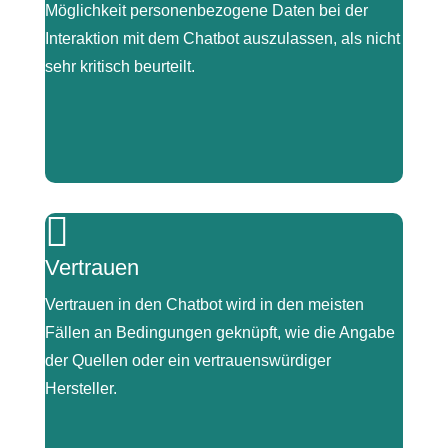
Möglichkeit personenbezogene Daten bei der
finde ich immer wichtig.“
Interaktion mit dem Chatbot auszulassen, als nicht
sehr kritisch beurteilt.
|

„Datenschutz. (..), da kommt es natürlich darauf an,
Vertrauen
ne, was man, was man dort für Informationen
reingibt. Vielleicht muss das halt von vornherein
Vertrauen in den Chatbot wird in den meisten
klar sein, (…), dass dort keine DSGVO-
Fällen an Bedingungen geknüpft, wie die Angabe
nichtkonformen Sachen reinkommen.“
der Quellen oder ein vertrauenswürdiger
Hersteller.