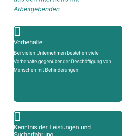
Arbeitgebenden

Vorbehalte
Bei vielen Unternehmen bestehen viele
Vorbehalte gegenüber der Beschäftigung von
Menschen mit Behinderungen.
|

„viele haben da auch von Menschen mit
Kenntnis der Leistungen und
Behinderungen, Einschränkungen, völlig falsche
Sucherfahrung
Vorstellungen, was da auf sie zukommt.“