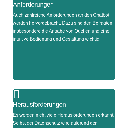
Anforderungen
Vereinfachung.“
Auch zahlreiche Anforderungen an den Chatbot
„Dass man da gar nicht so viel Zeit (…) investieren
werden hervorgebracht. Dazu sind den Befragten
muss.“
insbesondere die Angabe von Quellen und eine
intuitive Bedienung und Gestaltung wichtig.
|

„ich denke die Quellen sind immer wichtig, dass
Herausforderungen
wir auch (…) noch mal genauer nachlesen
können.“
Es werden nicht viele Herausforderungen erkannt.
Selbst der Datenschutz wird aufgrund der
„eine gute Darstellung endgeräteunabhängig,