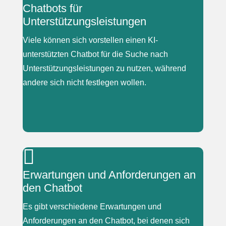
Chatbots für
„Oh, das mag ich gar nicht (…) ich würde lieber
Unterstützungsleistungen
persönlich reden. Das ist mir lieber als diese
Viele können sich vorstellen einen KI-
Sprachdinger.“
unterstützten Chatbot für die Suche nach
Unterstützungsleistungen zu nutzen, während
andere sich nicht festlegen wollen.
|

„wenn's nicht anders geht, dann nehm ich auch
Erwartungen und Anforderungen an
das Digitale.“
den Chatbot
„Ja mal schauen.“
Es gibt verschiedene Erwartungen und
Anforderungen an den Chatbot, bei denen sich