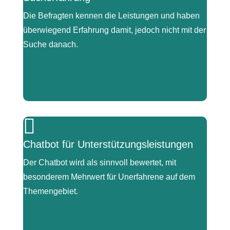
Die Befragten kennen die Leistungen und haben
überwiegend Erfahrung damit, jedoch nicht mit der
Suche danach.
|

„also wir kennen paar Sachen (…). Aber wir sind
Chatbot für Unterstützungsleistungen
(…) eng mit den Reha-Fachberatungen in Kontakt,
(…) Und die kennen ja das ganze Portfolio.“
Der Chatbot wird als sinnvoll bewertet, mit
besonderem Mehrwert für Unerfahrene auf dem
Themengebiet.